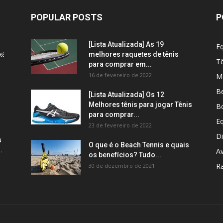
POPULAR POSTS
P
[Lista Atualizada] As 19
E
l￼
melhores raquetes de tênis
Tê
para comprar em...
16 de fevereiro de 2022
M
B
[Lista Atualizada] Os 12
Melhores tênis para jogar Tênis
Bo
para comprar...
E
23 de fevereiro de 2022
Di
s
O que é o Beach Tennis e quais
.
Av
os benefícios? Tudo...
R
30 de dezembro de 2021