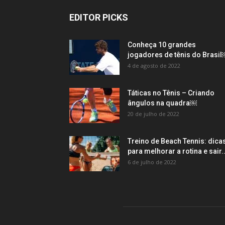
EDITOR PICKS
Conheça 10 grandes
jogadores de tênis do Brasi
4 de agosto de 2022
Táticas no Tênis – Criando
ângulos na quadra￼
20 de julho de 2022
Treino de Beach Tennis: dica
para melhorar a rotina e sair..
6 de julho de 2022