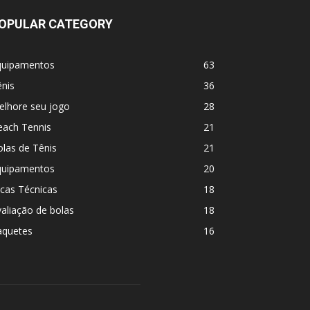
OPULAR CATEGORY
quipamentos
63
nis
36
elhore seu jogo
28
each Tennis
21
las de Tênis
21
quipamentos
20
cas Técnicas
18
aliação de bolas
18
aquetes
16