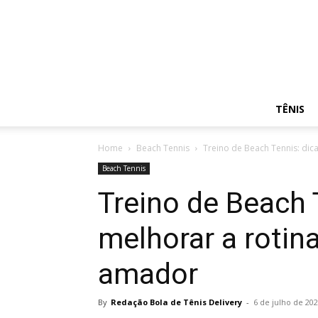
TÊNIS
Home
Beach Tennis
Treino de Beach Tennis: dica
Beach Tennis
Treino de Beach 
melhorar a rotina
amador
By
Redação Bola de Tênis Delivery
-
6 de julho de 20