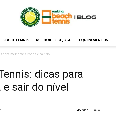
BEACH TENNIS
MELHORE SEU JOGO
EQUIPAMENTOS
Blog
s para melhorar a rotina e sair do...
Tennis: dicas para
do
 e sair do nível
22
5837
0
rankingdetenis.com