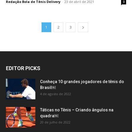
Redação Bola de Tênis Delivery
-
23 de abril de 2021
0
1
2
3
EDITOR PICKS
Conheça 10 grandes jogadores de tênis do
Brasil￼
4 de agosto de 2022
Táticas no Tênis – Criando ângulos na
quadra￼
20 de julho de 2022