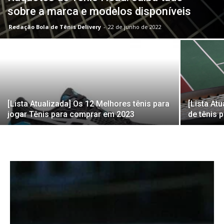
sobre a marca e modelos disponíveis
Redação Bola de Tênis Delivery
-
22 de junho de 2022
[Lista Atualizada] Os 12 Melhores tênis para
[Lista At
jogar Tênis para comprar em 2023
de tênis 