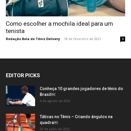
Como escolher a mochila ideal para um
tenista
Redação Bola de Tênis Delivery
-
18 de fevereiro de 2021
0
EDITOR PICKS
Conheça 10 grandes jogadores de tênis do
Brasil￼
4 de agosto de 2022
Táticas no Tênis – Criando ângulos na
quadra￼
20 de julho de 2022