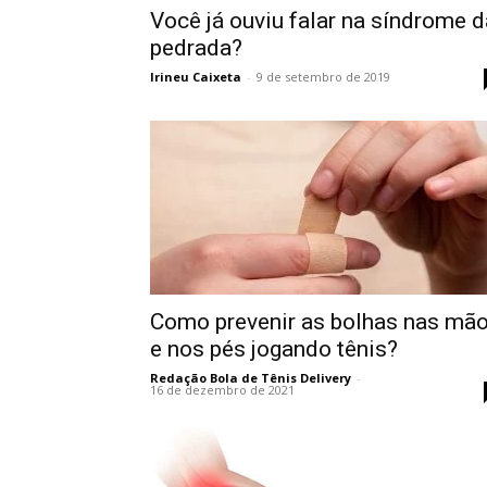
Você já ouviu falar na síndrome d
pedrada?
Irineu Caixeta
-
9 de setembro de 2019
Como prevenir as bolhas nas mã
e nos pés jogando tênis?
Redação Bola de Tênis Delivery
-
16 de dezembro de 2021