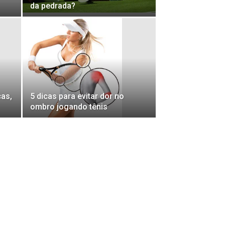
da pedrada?
cas,
5 dicas para evitar dor no
ombro jogando tênis