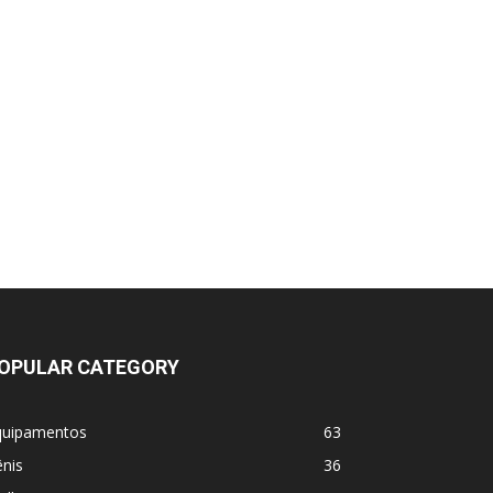
OPULAR CATEGORY
quipamentos
63
nis
36