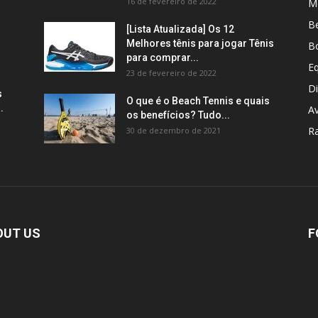
16 de fevereiro de 2022
M
B
[Lista Atualizada] Os 12
Melhores tênis para jogar Tênis
Bo
para comprar...
E
23 de fevereiro de 2022
Di
s
O que é o Beach Tennis e quais
.
Av
os benefícios? Tudo...
R
30 de dezembro de 2021
OUT US
F