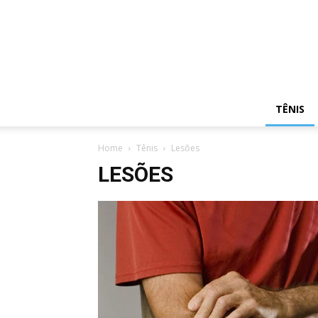
TÊNIS
Home
Tênis
Lesões
LESÕES