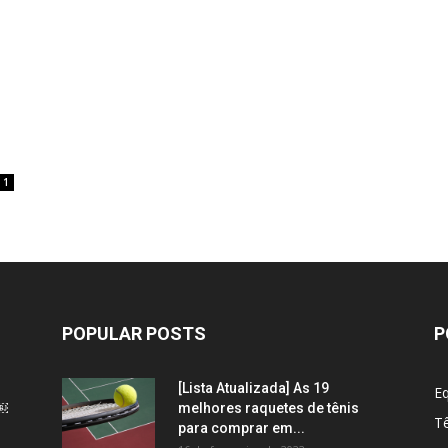
1
POPULAR POSTS
P
[Lista Atualizada] As 19
E
l￼
melhores raquetes de tênis
Tê
para comprar em...