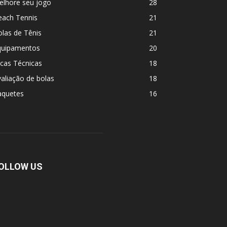
elhore seu jogo
28
each Tennis
21
las de Tênis
21
quipamentos
20
cas Técnicas
18
aliação de bolas
18
aquetes
16
OLLOW US