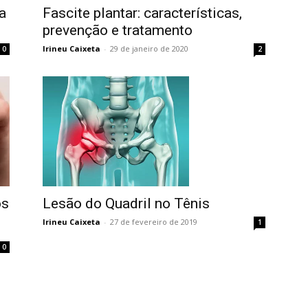
Fascite plantar: características,
a
prevenção e tratamento
Irineu Caixeta
-
29 de janeiro de 2020
2
0
Lesão do Quadril no Tênis
os
Irineu Caixeta
-
27 de fevereiro de 2019
1
0