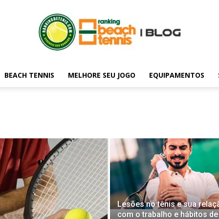
BEACH TENNIS
MELHORE SEU JOGO
EQUIPAMENTOS
Blog
do
Lesões no tênis e sua relaç
rankingdetenis.com
com o trabalho e hábitos de