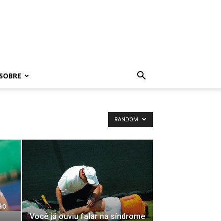
SOBRE
RANDOM
ão
Você já ouviu falar na síndrome