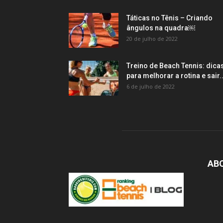
Táticas no Tênis – Criando
ângulos na quadra￼
20 de julho de 2022
Treino de Beach Tennis: dica
para melhorar a rotina e sair..
6 de julho de 2022
AB