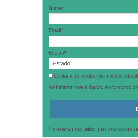
Nome*
Email*
Estado*
Gostaria de receber promoções, ebooks
Ao informar meus dados, eu concordo c
Prometemos não utilizar suas informações de