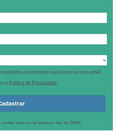
 gratuitos e conteúdos exclusivos no meu email.
om a
Política de Privacidade
.
Cadastrar
 contato para enviar qualquer tipo de SPAM.