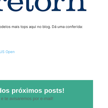
odelos mais tops aqui no blog. Dá uma conferida:
 US Open
dos próximos posts!
 e te avisaremos por e-mail!