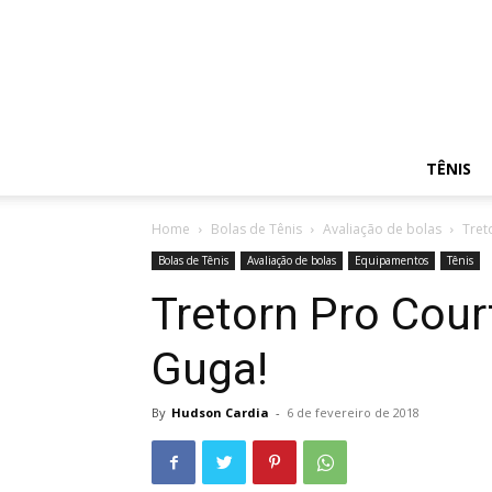
TÊNIS
Home
Bolas de Tênis
Avaliação de bolas
Tret
Bolas de Tênis
Avaliação de bolas
Equipamentos
Tênis
Tretorn Pro Court
Guga!
By
Hudson Cardia
-
6 de fevereiro de 2018