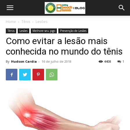
Home
Tênis
Lesões
Tênis
Lesões
Melhore seu jogo
Prevenção de Lesões
Como evitar a lesão mais
conhecida no mundo do tênis
By
Hudson Cardia
-
16 de julho de 2018
4408
1