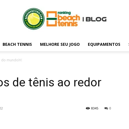
BEACH TENNIS
MELHORE SEU JOGO
EQUIPAMENTOS
Blog
dor do mundo￼
os de tênis ao redor
do
22
8345
0
rankingdetenis.com