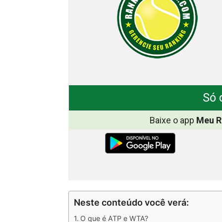
Só 
Baixe o app
Meu R
Neste conteúdo você verá:
O que é ATP e WTA?