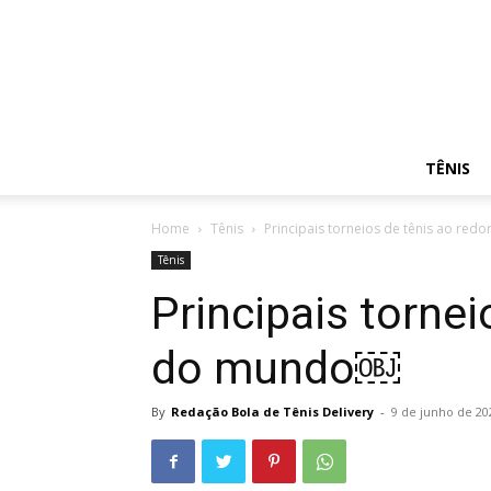
TÊNIS
Home
Tênis
Principais torneios de tênis ao re
Tênis
Principais tornei
do mundo￼
By
Redação Bola de Tênis Delivery
-
9 de junho de 20