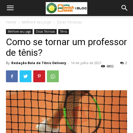
Home
Melhore seu jogo
Dicas Técnicas
Melhore seu jogo
Dicas Técnicas
Tênis
Como se tornar um professor
de tênis?
By
Redação Bola de Tênis Delivery
-
14 de julho de 2021
2
6802