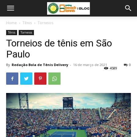
Home
Tênis
Torneios
Tênis
Torneios
Torneios de tênis em São
Paulo
By
Redação Bola de Tênis Delivery
-
16 de março de 2021
0
4589