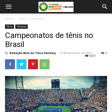
Home
Tênis
Torneios
Tênis
Torneios
Campeonatos de tênis no
Brasil
By
Redação Bola de Tênis Delivery
-
16 de fevereiro de 2021
0
6371