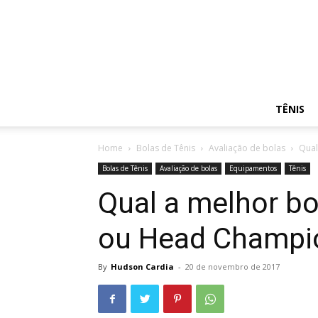
TÊNIS
Home
Bolas de Tênis
Avaliação de bolas
Qual
Bolas de Tênis
Avaliação de bolas
Equipamentos
Tênis
Qual a melhor bo
ou Head Champi
By
Hudson Cardia
-
20 de novembro de 2017