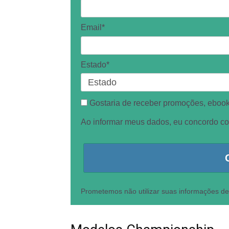
Email*
Estado*
Gostaria de receber promoções, ebooks
Ao informar meus dados, eu concordo c
Prometemos não utilizar suas informações de