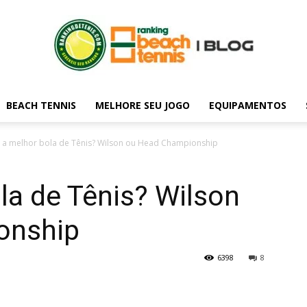
BEACH TENNIS
MELHORE SEU JOGO
EQUIPAMENTOS
Blog
 a melhor bola de Tênis? Wilson ou Head Championship
la de Tênis? Wilson
do
onship
6398
8
rankingdetenis.com