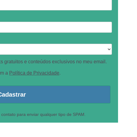
 gratuitos e conteúdos exclusivos no meu email.
om a
Política de Privacidade
.
Cadastrar
 contato para enviar qualquer tipo de SPAM.