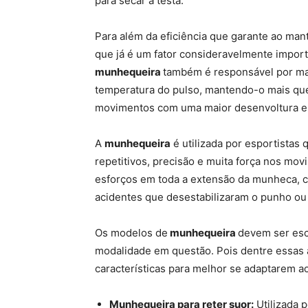
para secar a testa.
Para além da eficiência que garante ao man
que já é um fator consideravelmente import
munhequeira
também é responsável por mant
temperatura do pulso, mantendo-o mais quen
movimentos com uma maior desenvoltura e 
A
munhequeira
é utilizada por esportista
repetitivos, precisão e muita força nos mov
esforços em toda a extensão da munheca, c
acidentes que desestabilizaram o punho ou 
Os modelos de
munhequeira
devem ser esco
modalidade em questão. Pois dentre essas 
características para melhor se adaptarem ao
Munhequeira para reter suor:
Utilizada 