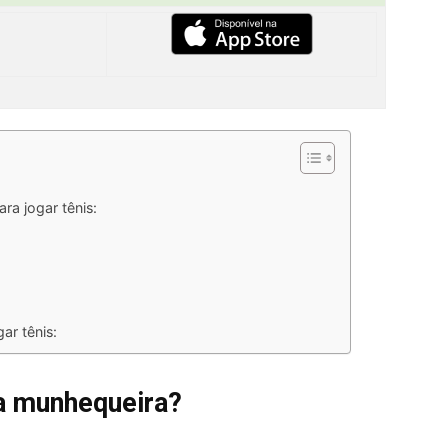
ra jogar tênis:
ar tênis:
ma munhequeira?