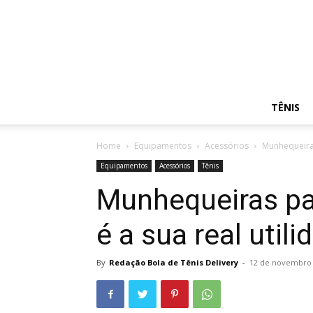
TÊNIS
Home
Equipamentos
Acessórios
Munhequeiras
Equipamentos
Acessórios
Tênis
Munhequeiras par
é a sua real utili
By
Redação Bola de Tênis Delivery
-
12 de novembro 