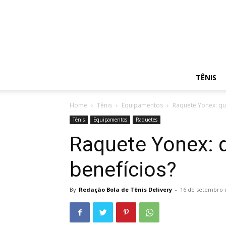
TÊNIS
Home
Tênis
Equipamentos
Raquete Yonex: qua
Tênis
Equipamentos
Raquetes
Raquete Yonex: 
benefícios?
By
Redação Bola de Tênis Delivery
-
16 de setembro 