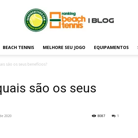
BEACH TENNIS
MELHORE SEU JOGO
EQUIPAMENTOS
Blog
is são os seus benefícios?
quais são os seus
do
de 2020
8087
1
rankingdetenis.com