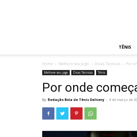
TÊNIS
Home
Melhore seu jogo
Dicas Técnicas
Por on
Melhore seu jogo
Dicas Técnicas
Tênis
Por onde começar
By
Redação Bola de Tênis Delivery
-
4 de março de 2