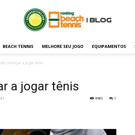
BEACH TENNIS
MELHORE SEU JOGO
EQUIPAMENTOS
Blog
de começar a jogar tênis
 a jogar tênis
do
021
8485
0
rankingdetenis.com